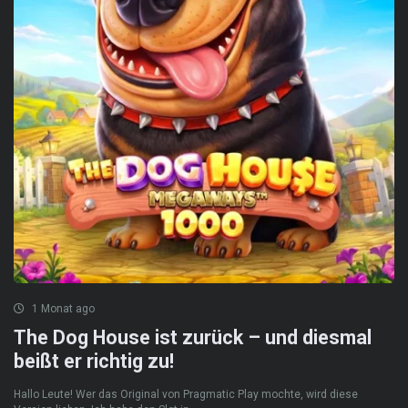
1 Monat ago
The Dog House ist zurück – und diesmal
beißt er richtig zu!
Hallo Leute! Wer das Original von Pragmatic Play mochte, wird diese