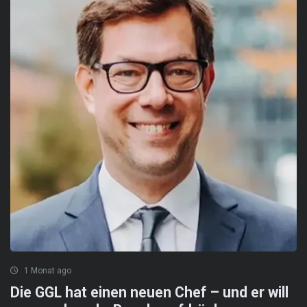
1 Monat ago
Die GGL hat einen neuen Chef – und er will