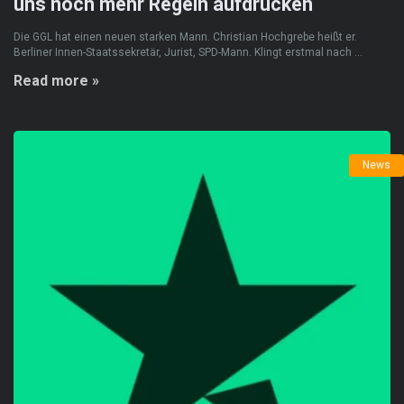
uns noch mehr Regeln aufdrücken
Die GGL hat einen neuen starken Mann. Christian Hochgrebe heißt er.
Berliner Innen-Staatssekretär, Jurist, SPD-Mann. Klingt erstmal nach ...
Read more »
News