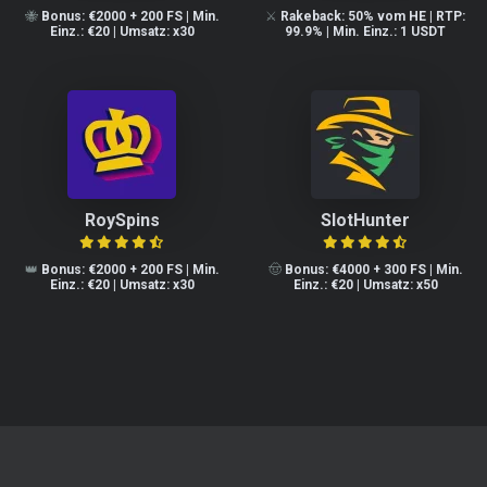
🐝
Bonus: €2000 + 200 FS | Min.
⚔️
Rakeback: 50% vom HE | RTP:
Einz.: €20 | Umsatz: x30
99.9% | Min. Einz.: 1 USDT
RoySpins
SlotHunter
👑
Bonus: €2000 + 200 FS | Min.
🤠
Bonus: €4000 + 300 FS | Min.
Einz.: €20 | Umsatz: x30
Einz.: €20 | Umsatz: x50