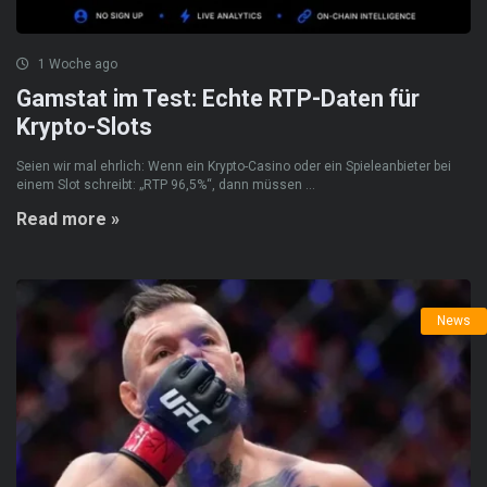
1 Woche ago
Gamstat im Test: Echte RTP-Daten für
Krypto-Slots
Seien wir mal ehrlich: Wenn ein Krypto-Casino oder ein Spieleanbieter bei
einem Slot schreibt: „RTP 96,5%“, dann müssen ...
Read more »
News