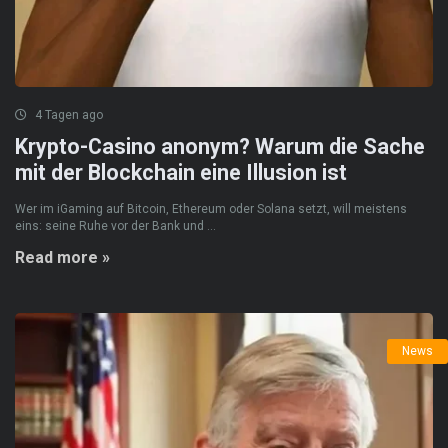
4 Tagen ago
Krypto-Casino anonym? Warum die Sache
mit der Blockchain eine Illusion ist
Wer im iGaming auf Bitcoin, Ethereum oder Solana setzt, will meistens
eins: seine Ruhe vor der Bank und ...
Read more »
News