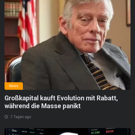
News
Großkapital kauft Evolution mit Rabatt,
während die Masse panikt
7 Tagen ago