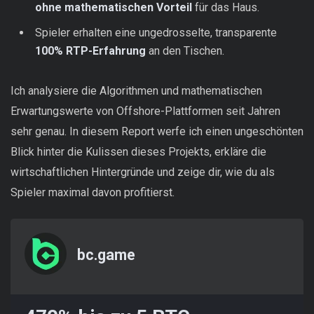
ohne mathematischen Vorteil
für das Haus.
Spieler erhalten eine ungedrosselte, transparente
100% RTP-Erfahrung
an den Tischen.
Ich analysiere die Algorithmen und mathematischen
Erwartungswerte von Offshore-Plattformen seit Jahren
sehr genau. In diesem Report werfe ich einen ungeschönten
Blick hinter die Kulissen dieses Projekts, erkläre die
wirtschaftlichen Hintergründe und zeige dir, wie du als
Spieler maximal davon profitierst.
bc.game