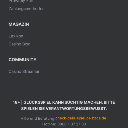
Provably Fair
Zahlungsmethoden
MAGAZIN
Lexikon
Casino Blog
COMMUNITY
Casino Streamer
18+ | GLÜCKSSPIEL KANN SÜCHTIG MACHEN. BITTE
SPIELEN SIE VERANTWORTUNGSBEWUSST.
check-dein-spiel.de
bzga.de
Hilfe und Beratung:
|
|
Hotline: 0800 1 37 27 00