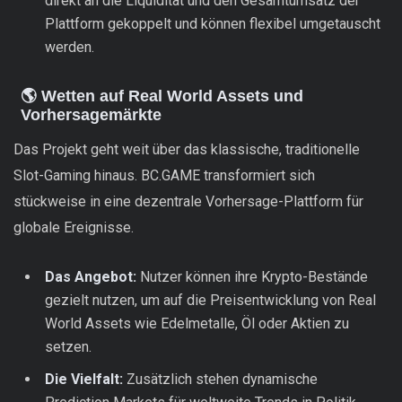
direkt an die Liquidität und den Gesamtumsatz der
Plattform gekoppelt und können flexibel umgetauscht
werden.
🌎 Wetten auf Real World Assets und
Vorhersagemärkte
Das Projekt geht weit über das klassische, traditionelle
Slot-Gaming hinaus. BC.GAME transformiert sich
stückweise in eine dezentrale Vorhersage-Plattform für
globale Ereignisse.
Das Angebot:
Nutzer können ihre Krypto-Bestände
gezielt nutzen, um auf die Preisentwicklung von Real
World Assets wie Edelmetalle, Öl oder Aktien zu
setzen.
Die Vielfalt:
Zusätzlich stehen dynamische