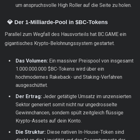
um anspruchsvolle High Roller auf die Seite zu holen.
💎 Der 1-Milliarde-Pool in $BC-Tokens
Parallel zum Wegfall des Hausvorteils hat BC.GAME ein
gigantisches Krypto-Belohnungssystem gestartet.
Das Volumen:
Ein massiver Preispool von insgesamt
1.000.000.000 $BC-Tokens wird über ein
hochmodernes Rakeback- und Staking-Verfahren
ausgeschüttet.
Der Ertrag:
Jeder getätigte Umsatz im unzensierten
Sektor generiert somit nicht nur ungedrosselte
Gewinnchancen, sondern spült zeitgleich flüssige
Krypto-Assets auf dein Konto.
Die Struktur:
Diese nativen In-House-Token sind