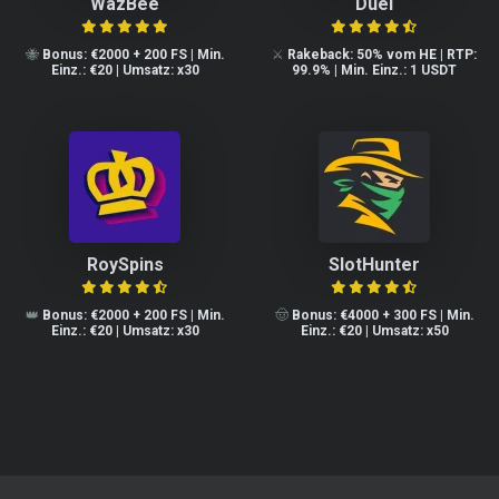
WazBee
Duel
🐝
Bonus: €2000 + 200 FS | Min.
⚔️
Rakeback: 50% vom HE | RTP:
Einz.: €20 | Umsatz: x30
99.9% | Min. Einz.: 1 USDT
RoySpins
SlotHunter
👑
Bonus: €2000 + 200 FS | Min.
🤠
Bonus: €4000 + 300 FS | Min.
Einz.: €20 | Umsatz: x30
Einz.: €20 | Umsatz: x50