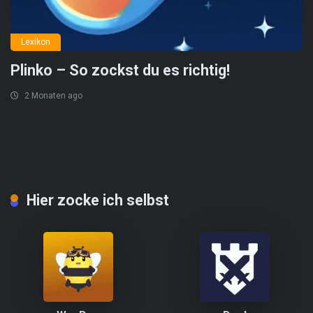
Lexikon
Plinko – So zockst du es richtig!
2 Monaten ago
Hier zocke ich selbst