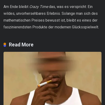
Am Ende bleibt
Crazy Time
das, was es verspricht: Ein
wildes, unvorhersehbares Erlebnis. Solange man sich des
mathematischen Preises bewusst ist, bleibt es eines der
faszinierendsten Produkte der modernen Glücksspielwelt.
Read More