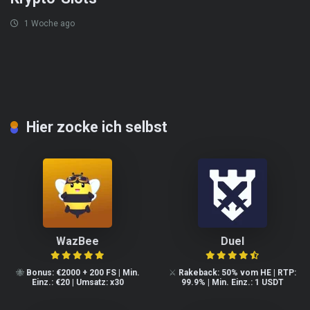
1 Woche ago
Hier zocke ich selbst
WazBee
Duel
🐝
Bonus: €2000 + 200 FS | Min.
⚔️
Rakeback: 50% vom HE | RTP:
Einz.: €20 | Umsatz: x30
99.9% | Min. Einz.: 1 USDT