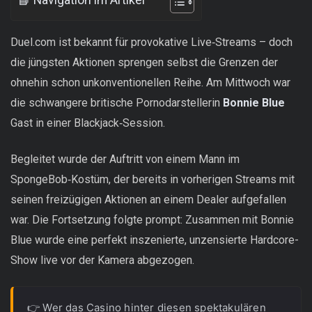
📘 Navigation im Artikel
Duel.com ist bekannt für provokative Live‑Streams – doch
die jüngsten Aktionen sprengen selbst die Grenzen der
ohnehin schon unkonventionellen Reihe. Am Mittwoch war
die schwangere britische Pornodarstellerin
Bonnie Blue
Gast in einer Blackjack‑Session.
Begleitet wurde der Auftritt von einem Mann im
SpongeBob‑Kostüm, der bereits in vorherigen Streams mit
seinen freizügigen Aktionen an einem Dealer aufgefallen
war. Die Fortsetzung folgte prompt: Zusammen mit Bonnie
Blue wurde eine perfekt inszenierte, unzensierte Hardcore-
Show live vor der Kamera abgezogen.
👉 Wer das Casino hinter diesen spektakulären 