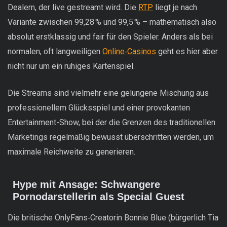
Dealern, der live gestreamt wird. Die
RTP
liegt je nach
Variante zwischen 99,28 % und 99,5 % – mathematisch also
absolut erstklassig und fair für den Spieler. Anders als bei
normalen, oft langweiligen
Online‑Casinos
geht es hier aber
nicht nur um ein ruhiges Kartenspiel.
Die Streams sind vielmehr eine gelungene Mischung aus
professionellem Glücksspiel und einer provokanten
Entertainment-Show, bei der die Grenzen des traditionellen
Marketings regelmäßig bewusst überschritten werden, um
maximale Reichweite zu generieren.
Hype mit Ansage: Schwangere
Pornodarstellerin als Special Guest
Die britische OnlyFans‑Creatorin Bonnie Blue (bürgerlich Tia