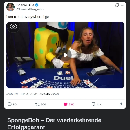
SpongeBob – Der wiederkehrende
Erfolgsgarant