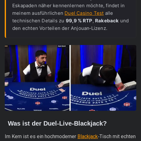
Eskapaden näher kennenlernen möchte, findet in 
meinem ausführlichen 
Duel Casino Test
 alle 
technischen Details zu 
99,9 % RTP
, 
Rakeback
 und 
den echten Vorteilen der Anjouan‑Lizenz.
Was ist der Duel‑Live‑Blackjack?
Im Kern ist es ein hochmoderner
Blackjack
‑Tisch mit echten