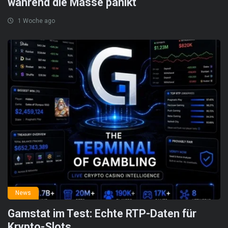
während die Masse panikt
1 Woche ago
News
Gamstat im Test: Echte RTP-Daten für
Krypto-Slots