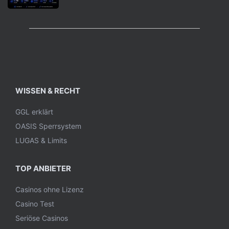
WISSEN & RECHT
GGL erklärt
OASIS Sperrsystem
LUGAS & Limits
TOP ANBIETER
Casinos ohne Lizenz
Casino Test
Seriöse Casinos