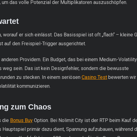
l, um das volle Potenzial der Multiplikatoren auszuschöpfen.
wartet
worauf er sich einlässt. Das Basisspiel ist oft „flach“ – kleine
 auf den Freispiel-Trigger ausgerichtet.
len anderen Providern. Ein Budget, das bei einem Medium-Volatility
ns weg sein. Das ist kein Designfehler, sondern die bewusste
srunden zu stecken. In einem seriösen
Casino Test
bewerten wir 
latilität kommunizieren.
ung zum Chaos
s die
Bonus Buy
Option. Bei Nolimit City ist der RTP beim Kauf d
as Hauptspiel primär dazu dient, Spannung aufzubauen, während d