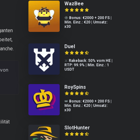
WazBee
🐝
Bonus: €2000 + 200 FS |
Min. Einz.: €20 | Umsatz:
x30
ganten
eitet,
Duel
ranche.
⚔️
Rakeback: 50% vom HE |
RTP: 99.9% | Min. Einz.: 1
von 
USDT
RoySpins
👑
Bonus: €2000 + 200 FS |
Min. Einz.: €20 | Umsatz:
x30
lität
SlotHunter