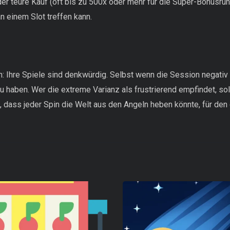
er teure Kauf (oft bis zu 500x oder mehr für die Super-Bonusru
an einem Slot treffen kann.
nn: Ihre Spiele sind denkwürdig. Selbst wenn die Session negativ
u haben. Wer die extreme Varianz als frustrierend empfindet, sol
, dass jeder Spin die Welt aus den Angeln heben könnte, für den 