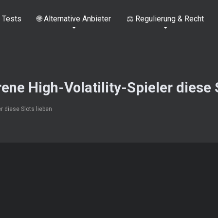
o Tests
🌐 Alternative Anbieter
⚖️ Regulierung & Recht
ene High-Volatility-Spieler diese 
r diese Slots lieben