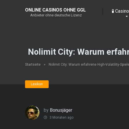
ONLINE CASINOS OHNE GGL
🧪 Casin
Anbieter ohne deutsche Lizenz
Nolimit City: Warum erfahr
Startseite
»
Nolimit City: Warum erfahrene High-Volatility-Spiele
Lexikon
by
Bonusjäger
3 Monaten ago