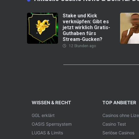
Stake und Kick
verknüpfen: Gibt es
jetzt wirklich Gratis-
Guthaben fürs
Stream-Gucken?
12 Stunden ago
WISSEN & RECHT
TOP ANBIETER
GGL erklärt
Casinos ohne Liz
OASIS Sperrsystem
Casino Test
LUGAS & Limits
Seriöse Casinos