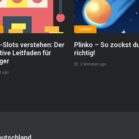
Lexikon
-Slots verstehen: Der
Plinko – So zockst d
tive Leitfaden für
richtig!
ger
2 Monaten ago
t ago
eutschland