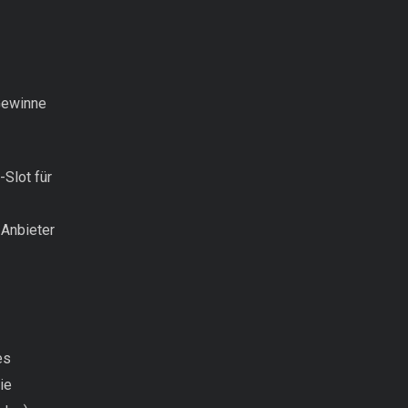
 Gewinne
-Slot für
Anbieter
es
ie