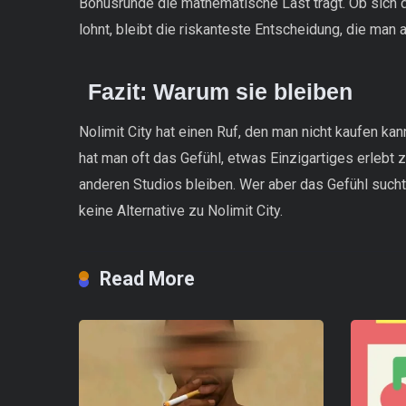
Bonusrunde die mathematische Last trägt. Ob sich d
lohnt, bleibt die riskanteste Entscheidung, die man 
Fazit: Warum sie bleiben
Nolimit City hat einen Ruf, den man nicht kaufen ka
hat man oft das Gefühl, etwas Einzigartiges erlebt z
anderen Studios bleiben. Wer aber das Gefühl sucht
keine Alternative zu Nolimit City.
Read More