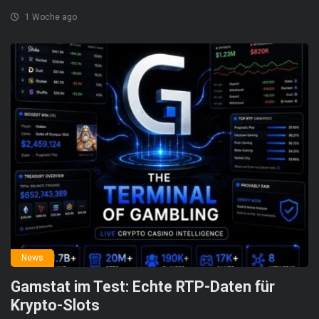
1 Woche ago
News
Gamstat im Test: Echte RTP-Daten für
Krypto-Slots