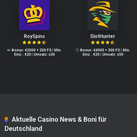
RoySpins
SlotHunter
👑
Bonus: €2000 + 200 FS | Min.
🤠
Bonus: €4000 + 300 FS | Min.
Einz.: €20 | Umsatz: x30
Einz.: €20 | Umsatz: x50
Aktuelle Casino News & Boni für
Deutschland