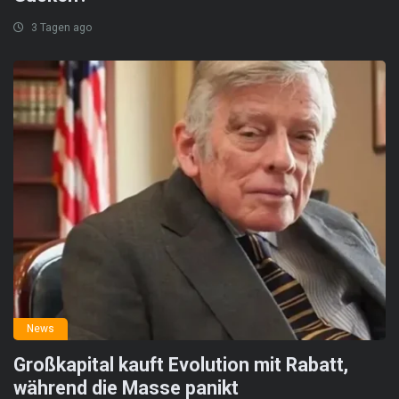
3 Tagen ago
News
Großkapital kauft Evolution mit Rabatt,
während die Masse panikt