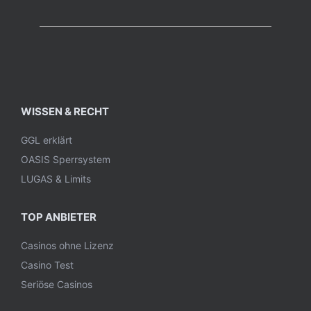
WISSEN & RECHT
GGL erklärt
OASIS Sperrsystem
LUGAS & Limits
TOP ANBIETER
Casinos ohne Lizenz
Casino Test
Seriöse Casinos