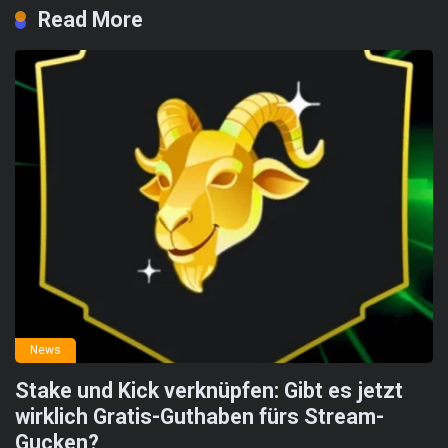
Read More
News
Stake und Kick verknüpfen: Gibt es jetzt
wirklich Gratis-Guthaben fürs Stream-
Gucken?