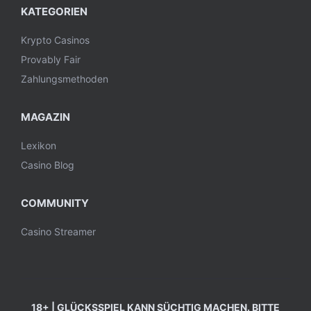
KATEGORIEN
Krypto Casinos
Provably Fair
Zahlungsmethoden
MAGAZIN
Lexikon
Casino Blog
COMMUNITY
Casino Streamer
18+ | GLÜCKSSPIEL KANN SÜCHTIG MACHEN. BITTE