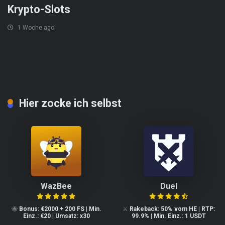
Krypto-Slots
1 Woche ago
Hier zocke ich selbst
WazBee
Duel
🐝
Bonus: €2000 + 200 FS | Min.
⚔️
Rakeback: 50% vom HE | RTP:
Einz.: €20 | Umsatz: x30
99.9% | Min. Einz.: 1 USDT