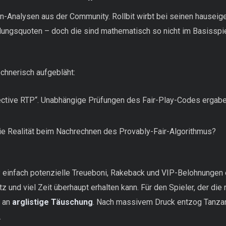
-Analysen aus der Community. Rollbit wirbt bei seinen hauseig
hlungsquoten – doch die sind mathematisch so nicht im Basisspi
echnerisch aufgebläht:
ective RTP“. Unabhängige Prüfungen des Fair-Play-Codes ergabe
Die Realität beim Nachrechnen des Provably-Fair-Algorithmus?
TP einfach potenzielle Treueboni, Rakeback und VIP-Belohnungen 
z und viel Zeit überhaupt erhalten kann. Für den Spieler, der die 
s an
arglistige Täuschung
. Nach massivem Druck entzog Tanzan
.