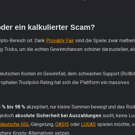
 oder ein kalkulierter Scam?
rypto-Bereich ist. Dank
Provably Fair
sind die Spiele zwar mathe
ng-Tricks, um die echten Gewinnchancen schöner darzustellen, al
deutschen Konten im Gewinnfall, dem schwachen Support (Rollbit
ophalen Trustpilot‑Rating hat sich die Plattform ein massives
 % bis 98 %
akzeptiert, nur kleine Summen bewegt und das Risi
 jedoch
absolute Sicherheit bei Auszahlungen
sucht, keine Lu
 deutsche GGL
‑Gängelung,
OASIS
oder
LUGAS
spielen möchte, s
chere Krypto-Alternativen setzen.