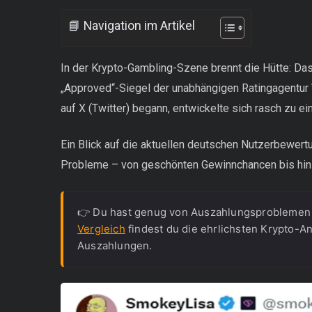
📘 Navigation im Artikel
In der Krypto-Gambling-Szene brennt die Hütte: D
„Approved“-Siegel der unabhängigen Ratingagentur
auf X (Twitter) begann, entwickelte sich rasch zu
Ein Blick auf die aktuellen deutschen Nutzerbewert
Probleme – von geschönten Gewinnchancen bis hin 
👉 Du hast genug von Auszahlungsproblemen 
Vergleich
 findest du die ehrlichsten Krypto-A
Auszahlungen.