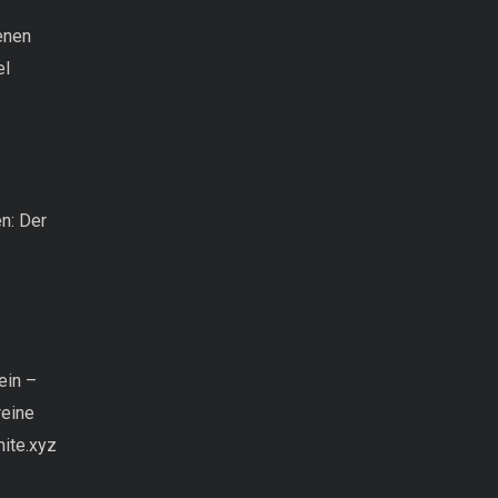
enen
el
n: Der
ein –
reine
ite.xyz