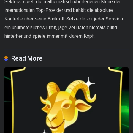
Sektors, spielt die mathematisch überlegenen Klone der
internationalen Top-Provider und behält die absolute
Kontrolle über seine Bankroll. Setze dir vor jeder Session
ein unumstößliches Limit, jage Verlusten niemals blind
hinterher und spiele immer mit klarem Kopf.
Read More