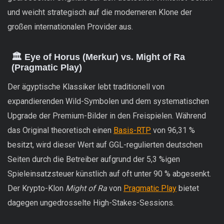
und weicht strategisch auf die moderneren Klone der
großen internationalen Provider aus.
🏛️ Eye of Horus (Merkur) vs. Might of Ra
(Pragmatic Play)
Der ägyptische Klassiker lebt traditionell von
expandierenden Wild-Symbolen und dem systematischen
Upgrade der Premium-Bilder in den Freispielen. Während
das Original theoretisch einen
Basis-RTP
von 96,31 %
besitzt, wird dieser Wert auf GGL-regulierten deutschen
Seiten durch die Betreiber aufgrund der 5,3 %igen
Spieleinsatzsteuer künstlich auf oft unter 90 % abgesenkt.
Der Krypto-Klon
Might of Ra
von
Pragmatic Play
bietet
dagegen ungedrosselte High-Stakes-Sessions.