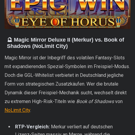
🔮 Magic Mirror Deluxe II (Merkur) vs. Book of
Shadows (NoLimit City)
Magic Mirror ist der Inbegriff des volatilen Fantasy-Slots
mit expandierenden Spezial-Symbolen im Freispiel-Modus.
Doch die GGL-Whitelist verbietet in Deutschland jegliche
Form von strategischen Zusatzkäufen. Wer die brutale
Dynamik dieser Freispiel-Mechanik sucht, wechselt direkt
zu extremen High-Risk-Titeln wie
Book of Shadows
von
NoLimit City
.
RTP-Vergleich:
Merkur verliert auf deutschen
Lizenz-Seiten massiv an Marge, während die