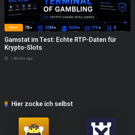
News
Gamstat im Test: Echte RTP-Daten für
Krypto-Slots
1 Woche ago
Hier zocke ich selbst