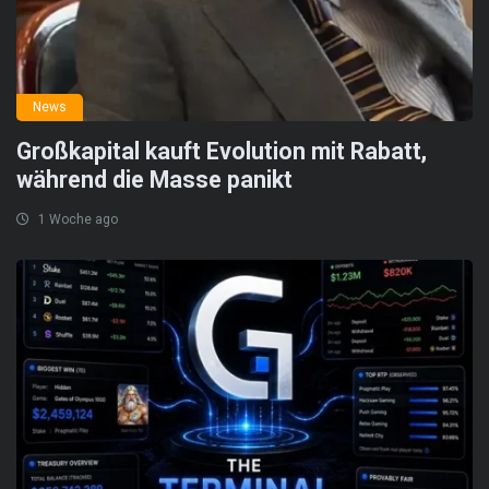
News
Großkapital kauft Evolution mit Rabatt,
während die Masse panikt
1 Woche ago