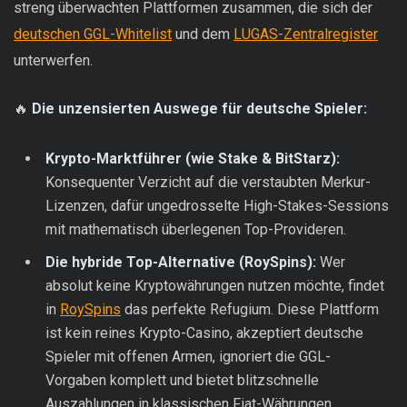
streng überwachten Plattformen zusammen, die sich der
deutschen GGL-Whitelist
und dem
LUGAS-Zentralregister
unterwerfen.
🔥
Die unzensierten Auswege für deutsche Spieler:
Krypto-Marktführer (wie Stake & BitStarz):
Konsequenter Verzicht auf die verstaubten Merkur-
Lizenzen, dafür ungedrosselte High-Stakes-Sessions
mit mathematisch überlegenen Top-Provideren.
Die hybride Top-Alternative (RoySpins):
Wer
absolut keine Kryptowährungen nutzen möchte, findet
in
RoySpins
das perfekte Refugium. Diese Plattform
ist kein reines Krypto-Casino, akzeptiert deutsche
Spieler mit offenen Armen, ignoriert die GGL-
Vorgaben komplett und bietet blitzschnelle
Auszahlungen in klassischen Fiat-Währungen.