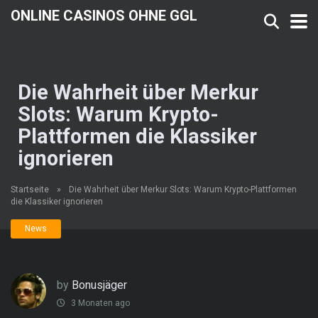
ONLINE CASINOS OHNE GGL
Die Wahrheit über Merkur
Slots: Warum Krypto-
Plattformen die Klassiker
ignorieren
Startseite
»
Die Wahrheit über Merkur Slots: Warum Krypto-Plattformen
die Klassiker ignorieren
News
by
Bonusjäger
3 Monaten ago