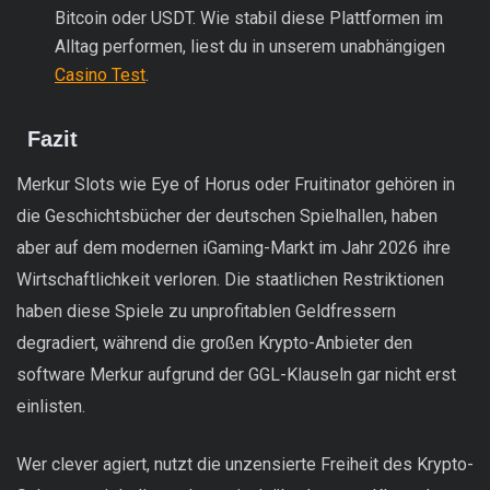
Bitcoin oder USDT. Wie stabil diese Plattformen im
Alltag performen, liest du in unserem unabhängigen
Casino Test
.
Fazit
Merkur Slots wie Eye of Horus oder Fruitinator gehören in
die Geschichtsbücher der deutschen Spielhallen, haben
aber auf dem modernen iGaming-Markt im Jahr 2026 ihre
Wirtschaftlichkeit verloren. Die staatlichen Restriktionen
haben diese Spiele zu unprofitablen Geldfressern
degradiert, während die großen Krypto-Anbieter den
software Merkur aufgrund der GGL-Klauseln gar nicht erst
einlisten.
Wer clever agiert, nutzt die unzensierte Freiheit des Krypto-