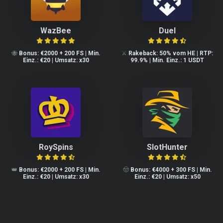
WazBee
Duel
🐝
Bonus: €2000 + 200 FS | Min.
⚔️
Rakeback: 50% vom HE | RTP:
Einz.: €20 | Umsatz: x30
99.9% | Min. Einz.: 1 USDT
RoySpins
SlotHunter
👑
Bonus: €2000 + 200 FS | Min.
🤠
Bonus: €4000 + 300 FS | Min.
Einz.: €20 | Umsatz: x30
Einz.: €20 | Umsatz: x50