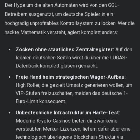
Der Hype um die alten Automaten wird von den GGL-
Betreibern ausgenutzt, um deutsche Spieler in ein
hochgradig unprofitables Kontrollsystem zu locken. Wer die
nackte Mathematik versteht, agiert komplett anders:
Zocken ohne staatliches Zentralregister:
Auf den
legalen deutschen Seiten wirst du über die LUGAS-
Datenbank komplett gläsern gemacht.
Freie Hand beim strategischen Wager-Aufbau:
High Roller, die gezielt Umsatz generieren wollen, um
VIP-Stufen freizuschalten, meiden das deutsche 1-
Euro-Limit konsequent.
Unbestechliche Infrastruktur im Härte-Test:
Moderne Krypto-Casinos bieten dir zwar keine
verstaubten Merkur-Lizenzen, liefern dafür aber eine
technologisch überlegene Blockchain-Struktur via